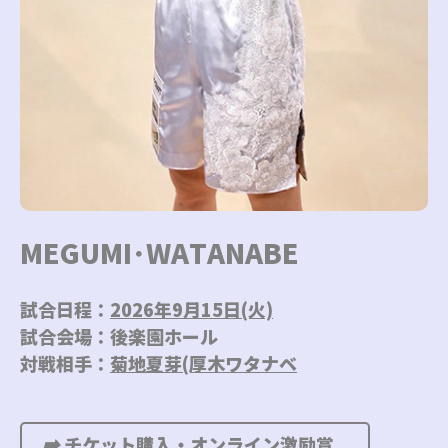
M
E
G
U
M
I
･
W
A
T
A
N
A
B
E
試合日程：
2026年9月15日(火)
試合会場：後楽園ホール
対戦相手：
菊地夏芽(厚木ワタナベ
➡︎
チケット購入・オンライン激励賞